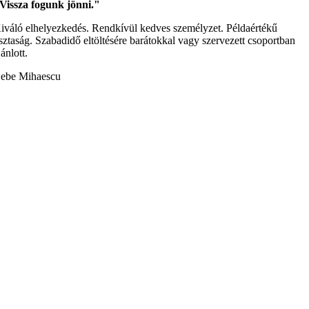
Vissza fogunk jönni."
iváló elhelyezkedés. Rendkívül kedves személyzet. Példaértékű
isztaság. Szabadidő eltöltésére barátokkal vagy szervezett csoportban
jánlott.
ebe Mihaescu