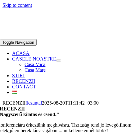
Skip to content
Toggle Navigation
ACASĂ
CASELE NOASTRE
Casa Mică
Casa Mare
ȘTIRI
RECENZII
CONTACT
RECENZII
ficzantal
2025-08-20T11:11:42+03:00
RECENZII
Nagyszerű kilátás és csend."
onferenciára érkeztünk,meghívásra. Tisztaság,rend,jó levegő,finom
telek,jó emberek társaságában....mi kellene ennél több?!