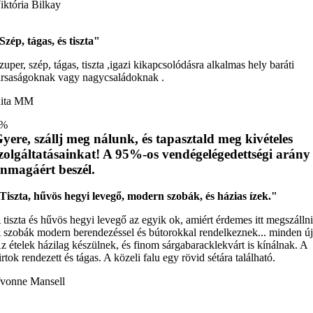
iktória Bilkay
Szép, tágas, és tiszta"
zuper, szép, tágas, tiszta ,igazi kikapcsolódásra alkalmas hely baráti
ársaságoknak vagy nagycsaládoknak .
ita MM
%
yere, szállj meg nálunk, és tapasztald meg kivételes
zolgáltatásainkat! A 95%-os vendégelégedettségi arány
nmagáért beszél.
Tiszta, hűvös hegyi levegő, modern szobák, és házias ízek."
 tiszta és hűvös hegyi levegő az egyik ok, amiért érdemes itt megszállni
 szobák modern berendezéssel és bútorokkal rendelkeznek... minden új
z ételek házilag készülnek, és finom sárgabaracklekvárt is kínálnak. A
irtok rendezett és tágas. A közeli falu egy rövid sétára található.
vonne Mansell